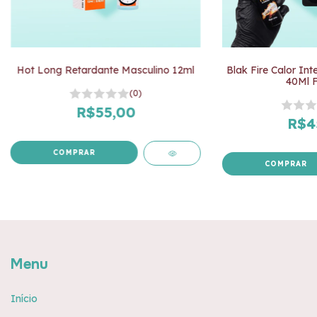
Hot Long Retardante Masculino 12ml
Blak Fire Calor Int
40Ml F
(0)
R$55,00
R$4
Menu
Início